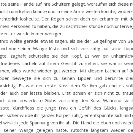
tte seine Hände auf ihre Schultern gelegt, woraufhin sich diese 
ndlich umdrehen konnte und in seine Arme werfen konnte, wobei s
ürchterlich losheulte. Der Regen schien doch ein erbarmen mit d
rmen Personen zu haben, die zu nächtlicher stunde noch unterwe
aren, er wurde immer weniger .
ethro wollte gerade etwas sagen, als sie der Zeigefinger von Be
and von seiner Wange löste und sich vorsichtig auf seine Lipp
egte, zaghaft schüttelte sie den Kopf. Es war ein unheimlich
ufriedenes Lächeln auf ihrem Gesicht zu sehen, sie war in sein
rmen, alles würde wieder gut werden. Mit diesem Lächeln auf d
ippen bewegte sie sich zu seinen Lippen und berührte die
orsichtig. Es war der erste Kuss dem Sie ihm gab und es soll
ider auch der letzte bleiben. Erst schien er sich nicht zu traue
och dann erwiederte Gibbs vorsichtig den Kuss. Während sie i
üsste, durchfloss die junge Frau ein Gefühl des Glücks, langs
er sicher wurde ihr ganzer Körper ruhig, er entspannte sich und 
el wirklich jede Spannung von ihr ab. Die Hand die eben noch wie
n seiner Wange gelegen hatte, rutschte langsam wieder d