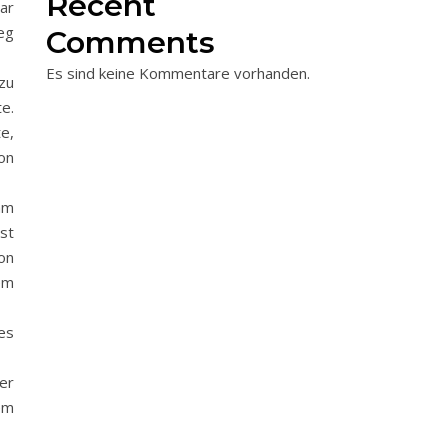
Recent
ar
eg
Comments
Es sind keine Kommentare vorhanden.
zu
e.
e,
on
hm
st
on
em
es
er
em