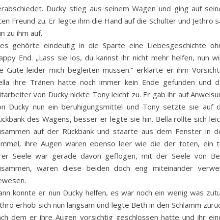
erabschiedet. Ducky stieg aus seinem Wagen und ging auf sein
ten Freund zu. Er legte ihm die Hand auf die Schulter und Jethro 
n zu ihm auf.
ies gehörte eindeutig in die Sparte eine Liebesgeschichte oh
appy End. „Lass sie los, du kannst ihr nicht mehr helfen, nun wi
ie Gute leider mich begleiten müssen.“ erklärte er ihm Vorsichti
ella ihre Tränen hatte noch immer kein Ende gefunden und d
tarbeiter von Ducky nickte Tony leicht zu. Er gab ihr auf Anweis
on Ducky nun ein beruhigungsmittel und Tony setzte sie auf d
ckbank des Wagens, besser er legte sie hin. Bella rollte sich lei
usammen auf der Rückbank und staarte aus dem Fenster in d
immel, ihre Augen waren ebenso leer wie die der toten, ein te
hrer Seele war gerade davon geflogen, mit der Seele von Be
usammen, waren diese beiden doch eng miteinander verwe
ewesen.
ann konnte er nun Ducky helfen, es war noch ein wenig was zutu
ethro erhob sich nun langsam und legte Beth in den Schlamm zurüc
ach dem er ihre Augen vorsichtig geschlossen hatte und ihr ein