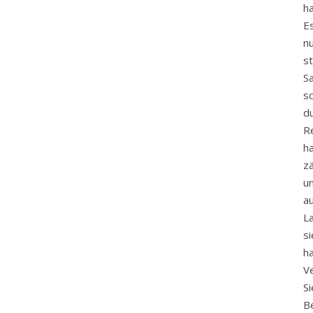
ha
E
n
st
Sa
s
d
Re
h
z
u
a
L
si
h
Ve
S
B