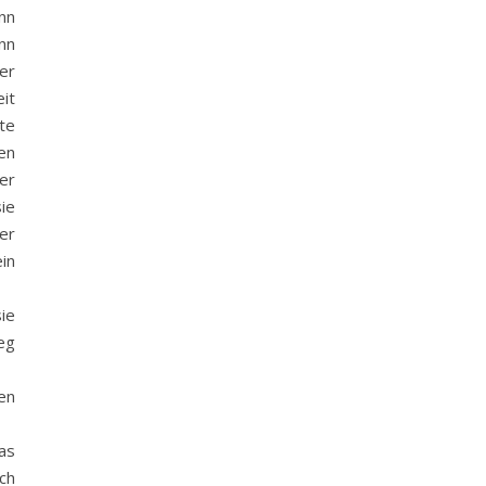
nn
nn
er
it
te
en
er
ie
er
in
ie
eg
en
das
ch