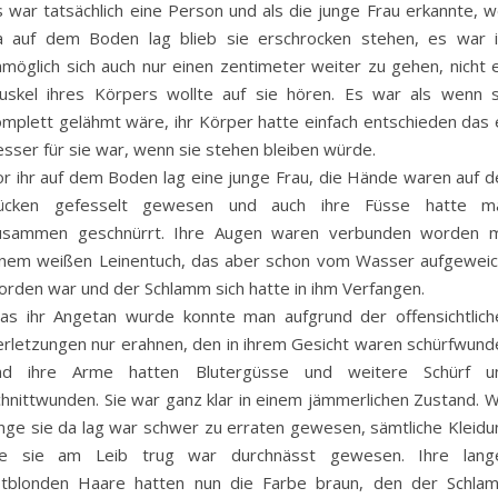
s war tatsächlich eine Person und als die junge Frau erkannte, w
a auf dem Boden lag blieb sie erschrocken stehen, es war i
nmöglich sich auch nur einen zentimeter weiter zu gehen, nicht e
uskel ihres Körpers wollte auf sie hören. Es war als wenn s
omplett gelähmt wäre, ihr Körper hatte einfach entschieden das 
esser für sie war, wenn sie stehen bleiben würde.
or ihr auf dem Boden lag eine junge Frau, die Hände waren auf d
ücken gefesselt gewesen und auch ihre Füsse hatte m
usammen geschnürrt. Ihre Augen waren verbunden worden m
inem weißen Leinentuch, das aber schon vom Wasser aufgeweic
orden war und der Schlamm sich hatte in ihm Verfangen.
as ihr Angetan wurde konnte man aufgrund der offensichtlich
erletzungen nur erahnen, den in ihrem Gesicht waren schürfwund
nd ihre Arme hatten Blutergüsse und weitere Schürf u
chnittwunden. Sie war ganz klar in einem jämmerlichen Zustand. W
ange sie da lag war schwer zu erraten gewesen, sämtliche Kleidu
ie sie am Leib trug war durchnässt gewesen. Ihre lang
otblonden Haare hatten nun die Farbe braun, den der Schla