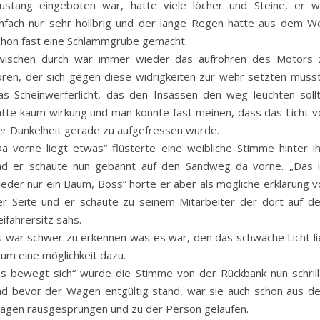
ustang eingeboten war, hatte viele löcher und Steine, er w
infach nur sehr hollbrig und der lange Regen hatte aus dem W
chon fast eine Schlammgrube gemacht.
wischen durch war immer wieder das aufröhren des Motors 
ören, der sich gegen diese widrigkeiten zur wehr setzten musst
as Scheinwerferlicht, das den Insassen den weg leuchten sollt
atte kaum wirkung und man konnte fast meinen, dass das Licht v
er Dunkelheit gerade zu aufgefressen wurde.
Da vorne liegt etwas“ flüsterte eine weibliche Stimme hinter i
nd er schaute nun gebannt auf den Sandweg da vorne. „Das i
ieder nur ein Baum, Boss“ hörte er aber als mögliche erklärung v
er Seite und er schaute zu seinem Mitarbeiter der dort auf d
ifahrersitz sahs.
s war schwer zu erkennen was es war, den das schwache Licht li
aum eine möglichkeit dazu.
Es bewegt sich“ wurde die Stimme von der Rückbank nun schrill
nd bevor der Wagen entgültig stand, war sie auch schon aus d
agen rausgesprungen und zu der Person gelaufen.