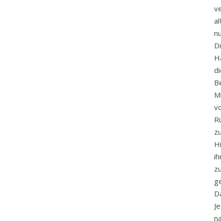
v
al
nu
D
H
d
B
Mi
v
Rü
z
H
i
z
g
D
J
n