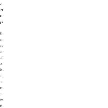
nun
ie
en
gs
th
en
es
en
en
se
te
n,
hn
am
es
der
em