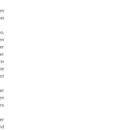
en
ei
n,
en
er
er
hn
ie
st
er
en
es
er
nd