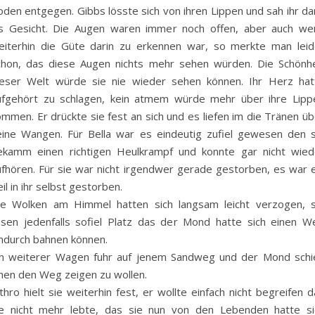
oden entgegen. Gibbs lösste sich von ihren Lippen und sah ihr da
ns Gesicht. Die Augen waren immer noch offen, aber auch we
eiterhin die Güte darin zu erkennen war, so merkte man leid
chon, das diese Augen nichts mehr sehen würden. Die Schönhe
ieser Welt würde sie nie wieder sehen können. Ihr Herz hat
ufgehört zu schlagen, kein atmem würde mehr über ihre Lipp
mmen. Er drückte sie fest an sich und es liefen im die Tränen üb
eine Wangen. Für Bella war es eindeutig zufiel gewesen den s
ekamm einen richtigen Heulkrampf und konnte gar nicht wied
ufhören. Für sie war nicht irgendwer gerade gestorben, es war e
il in ihr selbst gestorben.
ie Wolken am Himmel hatten sich langsam leicht verzogen, s
iesen jedenfalls sofiel Platz das der Mond hatte sich einen W
indurch bahnen können.
in weiterer Wagen fuhr auf jenem Sandweg und der Mond schi
hnen den Weg zeigen zu wollen.
thro hielt sie weiterhin fest, er wollte einfach nicht begreifen 
ie nicht mehr lebte, das sie nun von den Lebenden hatte si