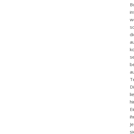
B
i
w
s
d
a
ko
s
b
a
Te
D
l
h
E
i
Je
s