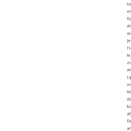
ha
e
f
A
w
J
H
l
z
A
L
v
le
d
k
ab
fi
a