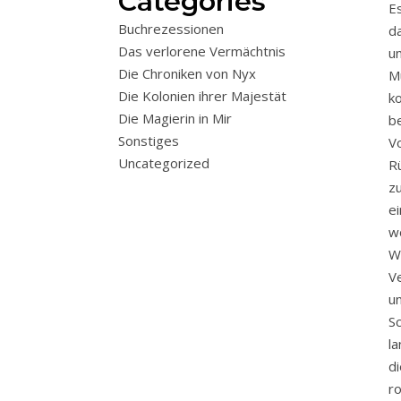
Categories
E
Buchrezessionen
d
Das verlorene Vermächtnis
u
Die Chroniken von Nyx
M
Die Kolonien ihrer Majestät
k
Die Magierin in Mir
b
Sonstiges
V
Uncategorized
R
z
e
w
W
V
u
S
l
d
r