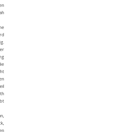
en
sah
ne
rd
g.
er
ung
ie
cht
en
il
th
bt
n,
k,
en