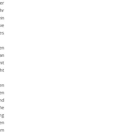
er
hr
in
ie
es
en
an
it
ht
en
en
nd
ie
ng
en
mm