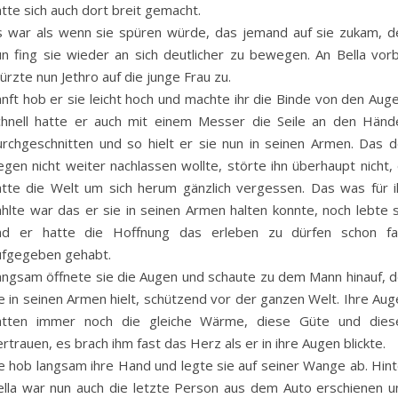
tte sich auch dort breit gemacht.
s war als wenn sie spüren würde, das jemand auf sie zukam, d
un fing sie wieder an sich deutlicher zu bewegen. An Bella vorb
ürzte nun Jethro auf die junge Frau zu.
nft hob er sie leicht hoch und machte ihr die Binde von den Auge
chnell hatte er auch mit einem Messer die Seile an den Händ
urchgeschnitten und so hielt er sie nun in seinen Armen. Das d
gen nicht weiter nachlassen wollte, störte ihn überhaupt nicht, 
atte die Welt um sich herum gänzlich vergessen. Das was für i
ählte war das er sie in seinen Armen halten konnte, noch lebte s
nd er hatte die Hoffnung das erleben zu dürfen schon fa
ufgegeben gehabt.
angsam öffnete sie die Augen und schaute zu dem Mann hinauf, d
e in seinen Armen hielt, schützend vor der ganzen Welt. Ihre Aug
atten immer noch die gleiche Wärme, diese Güte und dies
rtrauen, es brach ihm fast das Herz als er in ihre Augen blickte.
ie hob langsam ihre Hand und legte sie auf seiner Wange ab. Hint
ella war nun auch die letzte Person aus dem Auto erschienen u