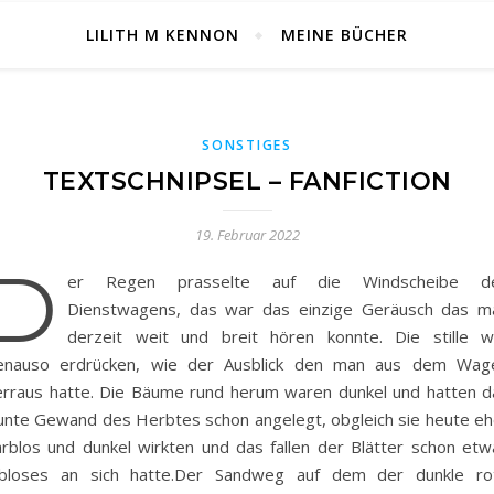
LILITH M KENNON
MEINE BÜCHER
SONSTIGES
TEXTSCHNIPSEL – FANFICTION
19. Februar 2022
D
er Regen prasselte auf die Windscheibe d
Dienstwagens, das war das einzige Geräusch das m
derzeit weit und breit hören konnte. Die stille w
enauso erdrücken, wie der Ausblick den man aus dem Wag
erraus hatte. Die Bäume rund herum waren dunkel und hatten d
unte Gewand des Herbtes schon angelegt, obgleich sie heute eh
arblos und dunkel wirkten und das fallen der Blätter schon etw
ebloses an sich hatte.Der Sandweg auf dem der dunkle ro